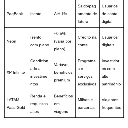
Saldo/pag
Usuários
PagBank
Isento
Até 1%
amento de
de conta
fatura
digital
~0,5%
Isento
Crédito na
Usuários
Neon
(varia por
com plano
conta
digitais
plano)
Condicion
Programa
Investidor
Variável;
ado a
s e
es com
XP Infinite
benefícios
investime
serviços
alto
premium
ntos
exclusivos
patrimônio
Renda e
Benefícios
LATAM
Milhas e
Viajantes
requisitos
em
Pass Gold
parcerias
frequentes
altos
viagens