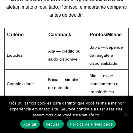
afetam muito o resultado. Por isso, é importante comparar
antes de decidir.
Critério
Cashback
Pontos/Milhas
Baixa — depende
Alta — crédito ou
Liquidez
de resgate e
saldo disponível
disponibilidade
Alta — exige
Baixa — simples
Complexidade
planejamento e
de entender
transferência
Nós utilizamos cookies para garantir que você tenha a melhor
Limitado e
Alto em resgates
Potencial de valor
experiência em nosso site. Se você continua a usar este site,
previsível
certos
assumimos que você está satisfeito.
Aceitar
Recusar
Política de Privacidade
Baixo risco —
Risco de expirar ou
Validade e risco
geralmente sem