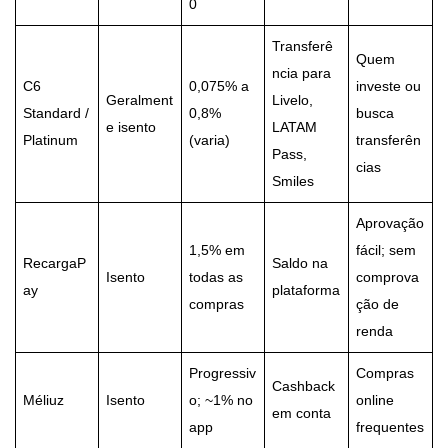
0
Transferê
Quem
ncia para
C6
0,075% a
investe ou
Geralment
Livelo,
Standard /
0,8%
busca
e isento
LATAM
Platinum
(varia)
transferên
Pass,
cias
Smiles
Aprovação
1,5% em
fácil; sem
RecargaP
Saldo na
Isento
todas as
comprova
ay
plataforma
compras
ção de
renda
Progressiv
Compras
Cashback
Méliuz
Isento
o; ~1% no
online
em conta
app
frequentes