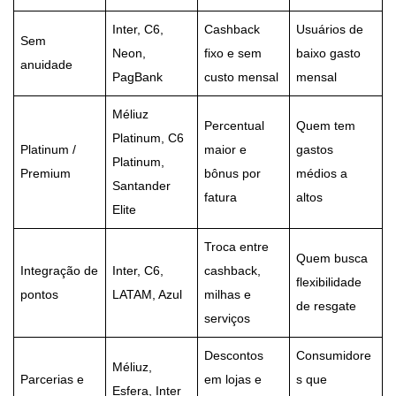
Inter, C6,
Cashback
Usuários de
Sem
Neon,
fixo e sem
baixo gasto
anuidade
PagBank
custo mensal
mensal
Méliuz
Percentual
Quem tem
Platinum, C6
Platinum /
maior e
gastos
Platinum,
Premium
bônus por
médios a
Santander
fatura
altos
Elite
Troca entre
Quem busca
Integração de
Inter, C6,
cashback,
flexibilidade
pontos
LATAM, Azul
milhas e
de resgate
serviços
Descontos
Consumidore
Méliuz,
Parcerias e
em lojas e
s que
Esfera, Inter