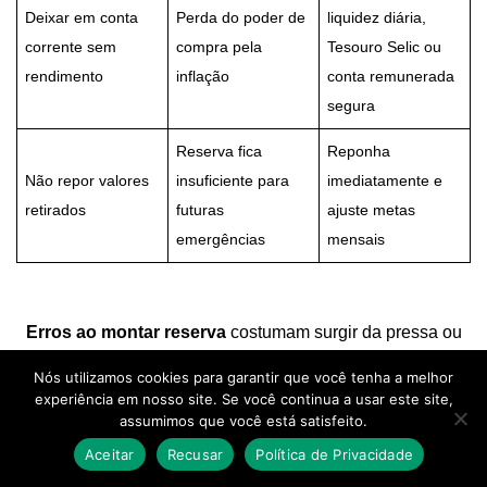
Deixar em conta
Perda do poder de
liquidez diária,
corrente sem
compra pela
Tesouro Selic ou
rendimento
inflação
conta remunerada
segura
Reserva fica
Reponha
Não repor valores
insuficiente para
imediatamente e
retirados
futuras
ajuste metas
emergências
mensais
Erros ao montar reserva
costumam surgir da pressa ou
da falta de informação. Consulte orientações do Banco
Nós utilizamos cookies para garantir que você tenha a melhor
Central e do SPC Brasil para entender usos inadequados
experiência em nosso site. Se você continua a usar este site,
e proteger seu patrimônio.
assumimos que você está satisfeito.
Aceitar
Recusar
Política de Privacidade
Mantenha regras simples: objetivo claro, liquidez imediata