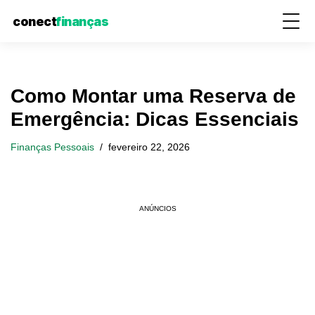
conect
finanças
Pular
Como Montar uma Reserva de
para
Emergência: Dicas Essenciais
o
conteúdo
Finanças Pessoais
fevereiro 22, 2026
ANÚNCIOS