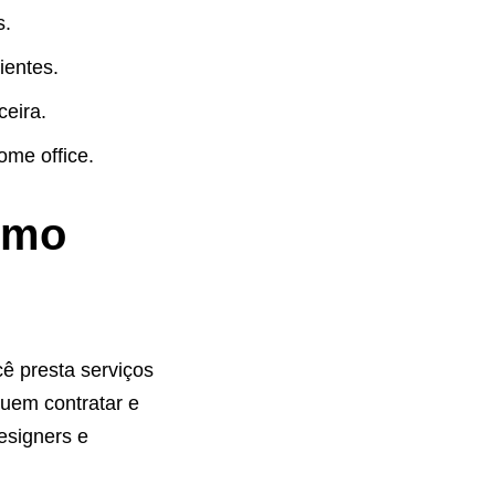
s.
ientes.
eira.
ome office.
como
cê presta serviços
quem contratar e
esigners e