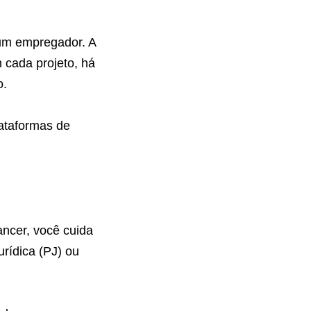
 um empregador. A
m cada projeto, há
o.
ataformas de
ancer, você cuida
urídica (PJ) ou