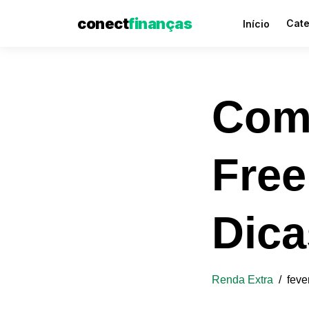
conect
finanças
Cate
Início
Pular
Com
para
o
conteúdo
Free
Dica
Renda Extra
feve