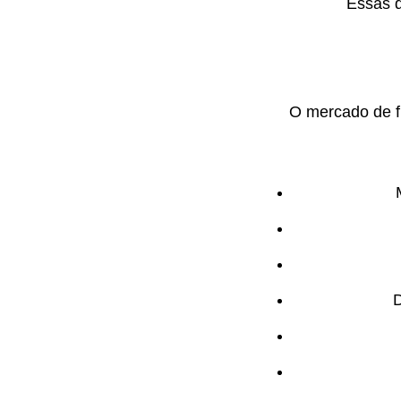
Essas d
O mercado de f
D