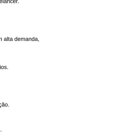
elancer.
m alta demanda,
ios.
ção.
.