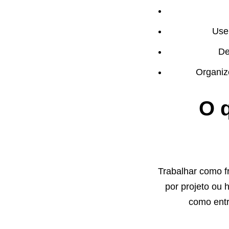
Use 
De
Organiz
O q
Trabalhar como fr
por projeto ou 
como entr