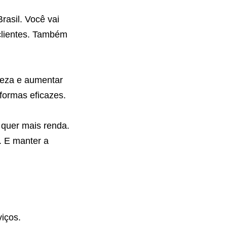
asil. Você vai
 clientes. Também
rteza e aumentar
formas eficazes.
 quer mais renda.
. E manter a
viços.