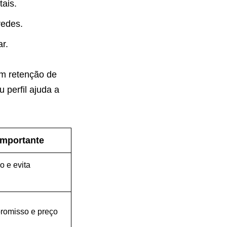
ais.
redes.
r.
am retenção de
 perfil ajuda a
importante
o e evita
romisso e preço