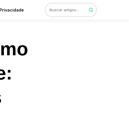
 Privacidade
omo
e:
s