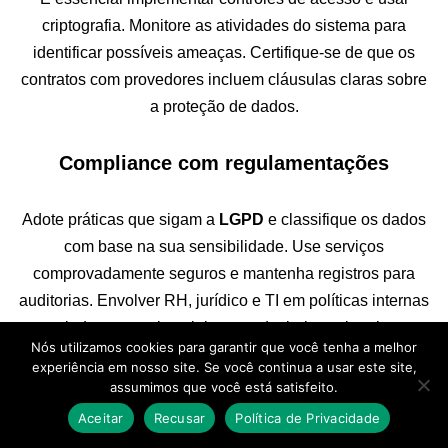
criptografia. Monitore as atividades do sistema para
identificar possíveis ameaças. Certifique-se de que os
contratos com provedores incluem cláusulas claras sobre
a proteção de dados.
Compliance com regulamentações
Adote práticas que sigam a
LGPD
e classifique os dados
com base na sua sensibilidade. Use serviços
comprovadamente seguros e mantenha registros para
auditorias. Envolver RH, jurídico e TI em políticas internas
ajuda a cumprir as leis e a reduzir riscos legais.
Nós utilizamos cookies para garantir que você tenha a melhor
experiência em nosso site. Se você continua a usar este site,
Melhorando a confiança do usuário
assumimos que você está satisfeito.
Aceitar
Recusar
Política de Privacidade
É importante ser transparente sobre o uso dos dados.