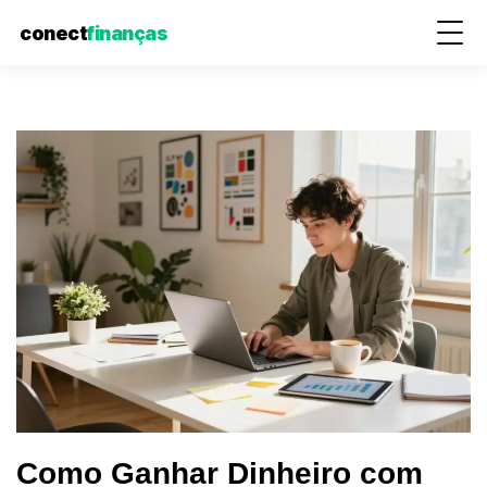
conect
finanças
Pular
para
o
conteúdo
Como Ganhar Dinheiro com