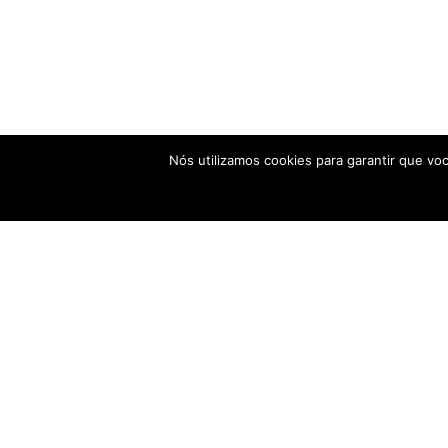
Nós utilizamos cookies para garantir que vo
conect
finanças
Portal de educação financeira independente. Ajuda
brasileiros a tomar decisões mais inteligentes com o