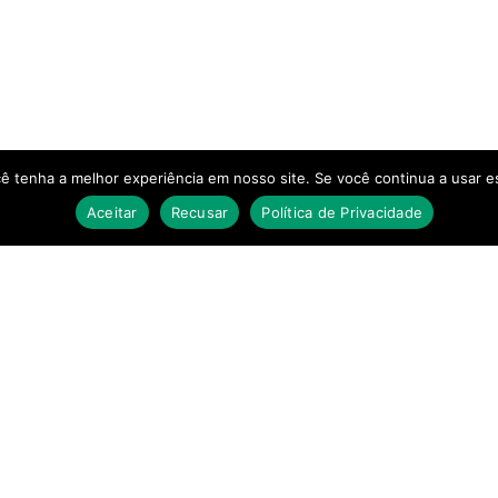
cê tenha a melhor experiência em nosso site. Se você continua a usar es
Aceitar
Recusar
Política de Privacidade
AVISO LEGAL
DISCLAI
O conteúdo 
Sobre nós
mos
educacional
 dinheiro,