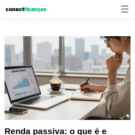
conect
finanças
Pular
para
o
conteúdo
Renda passiva: o que é e