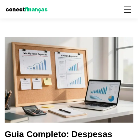
conect
finanças
Pular
para
o
conteúdo
Guia Completo: Despesas