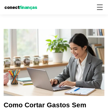
conect
finanças
Pular
para
o
conteúdo
Como Cortar Gastos Sem