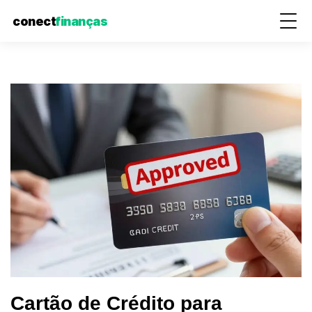
conect
finanças
Pular
para
o
conteúdo
Cartão de Crédito para