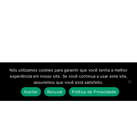
Nós utilizamos cookies para garantir que você tenha a melhor
experiência em nosso site. Se você continua a usar este site,
assumimos que você está satisfeito.
Aceitar
Recusar
Política de Privacidade
conect
finanças