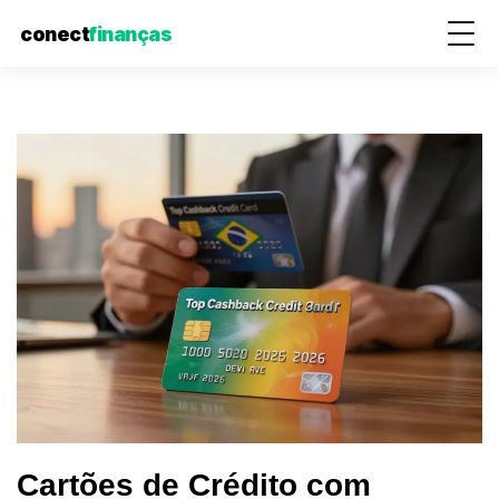
conect
finanças
Pular
para
o
conteúdo
Cartões de Crédito com